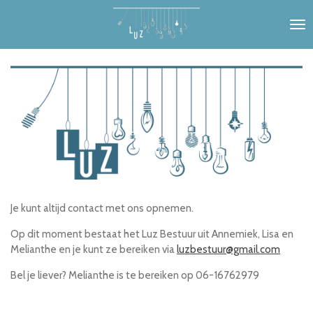
Ga
direct
naar
de
hoofdinhoud
Je kunt altijd contact met ons opnemen.
Op dit moment bestaat het Luz Bestuur uit Annemiek, Lisa en
Melianthe en je kunt ze bereiken via
luzbestuur@gmail.com
Bel je liever? Melianthe is te bereiken op 06-16762979